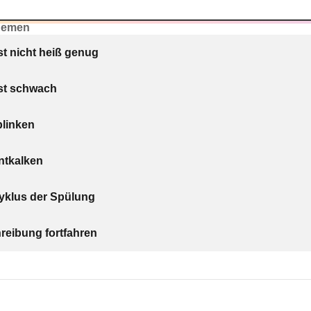
hemen
st nicht heiß genug
ist schwach
blinken
entkalken
Zyklus der Spülung
eibung fortfahren