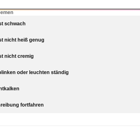
hemen
ist schwach
st nicht heiß genug
st nicht cremig
blinken oder leuchten ständig
entkalken
eibung fortfahren