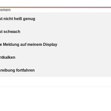
hemen
st nicht heiß genug
ist schwach
ne Meldung auf meinem Display
entkalken
eibung fortfahren