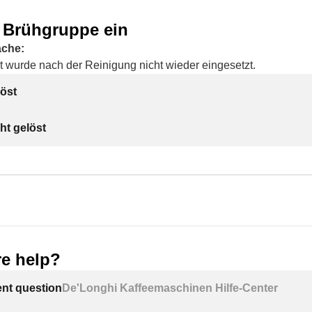
e Brühgruppe ein
ache:
t wurde nach der Reinigung nicht wieder eingesetzt.
öst
ht gelöst
e help?
ent question
De'Longhi Kaffeemaschinen Hilfe-Center