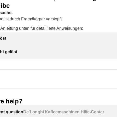
ibe
rsache:
e ist durch Fremdkörper verstopft.
Anleitung unten für detaillierte Anweisungen:
öst
ht gelöst
e help?
ent question
De'Longhi Kaffeemaschinen Hilfe-Center