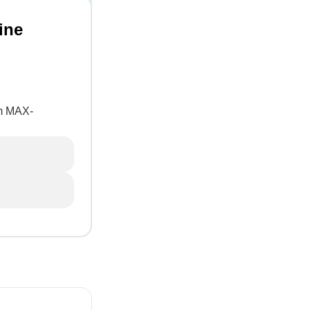
ine
um MAX-