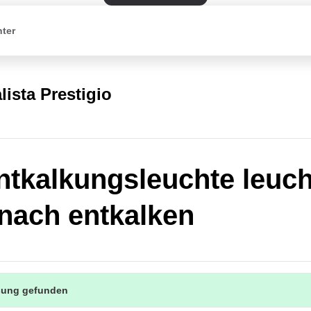
nter
lista Prestigio
ntkalkungsleuchte leuch
nach entkalken
sung gefunden