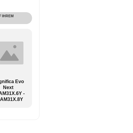
F IHREM
nifica Evo
Next
M31X.6Y -
AM31X.8Y