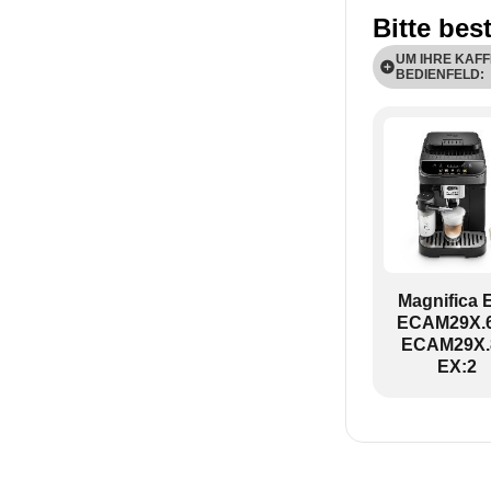
Bitte bes
UM IHRE KAFF
BEDIENFELD:
ECAM29X.6Y-
Magnifica 
ECAM29X.6
ECAM29X.
EX:2