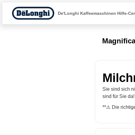
De'Longhi Kaffeemaschinen Hilfe-Ce
Magnific
Milc
Sie sind sich n
sind für Sie da!
**⚠️ Die richt