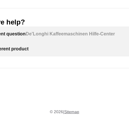
e help?
ECAM29X.8Y EX:2:
ent question
De'Longhi Kaffeemaschinen Hilfe-Center
ferent product
©
2026
|
Sitemap