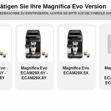
tätigen Sie Ihre Magnifica Evo Version
EEMASCHINE ZU IDENTIFIZIEREN, ACHTEN SIE BITTE AUF DIE SYMBOLE AU
ECAM29X.8Y:
Evo
Magnifica Evo
Magnifica Evo
Mag
Y -
ECAM29X.6Y -
ECAM29X.5X
8Y
ECAM29X.8Y
ECA
EC