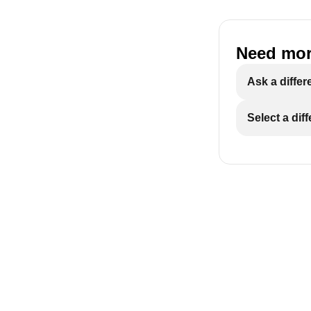
Need mor
ECAM29X.6Y-
Ask a differ
Select a dif