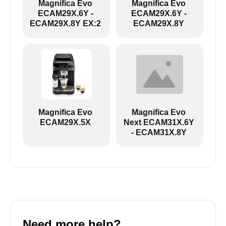
Magnifica Evo
Magnifica Evo
ECAM29X.6Y -
ECAM29X.6Y -
ECAM29X.8Y EX:2
ECAM29X.8Y
ECAM29X.6Y-ECAM29X.8Y EX:2:
Magnifica Evo
Magnifica Evo
ECAM29X.5X
Next ECAM31X.6Y
- ECAM31X.8Y
Need more help?
ECAM29X.5Y - Schwarz-Weiß-Symbole: