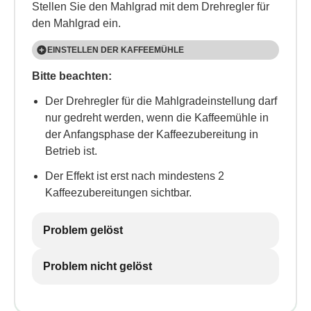
Stellen Sie den Mahlgrad mit dem Drehregler für
den Mahlgrad ein.
EINSTELLEN DER KAFFEEMÜHLE
Bitte beachten:
Die Kaffeemühle ist standardmäßig so eingestellt,
dass der Kaffee korrekt zubereitet wird und
Der Drehregler für die Mahlgradeinstellung darf
anfangs keine Einstellung erforderlich sein sollte.
nur gedreht werden, wenn die Kaffeemühle in
Zum Einstellen, während die Kaffeemühle in
der Anfangsphase der Kaffeezubereitung in
Betrieb ist, drehen Sie den Drehknopf wie folgt:
Betrieb ist.
Der Effekt ist erst nach mindestens 2
Kaffeezubereitungen sichtbar.
Problem gelöst
Problem nicht gelöst