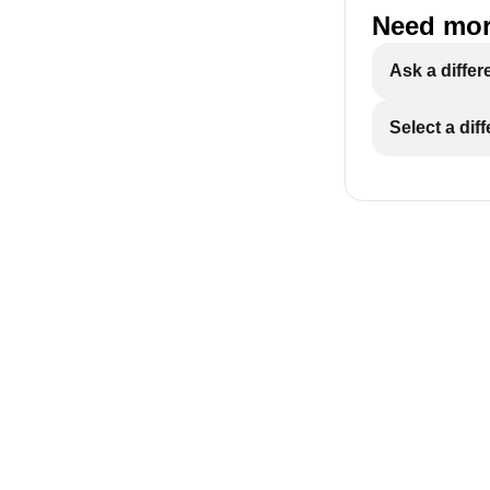
Need mor
Ask a differ
Select a dif