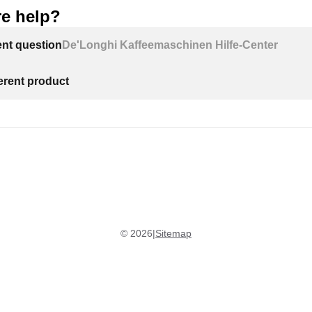
e help?
ent question
De'Longhi Kaffeemaschinen Hilfe-Center
ferent product
©
2026
|
Sitemap