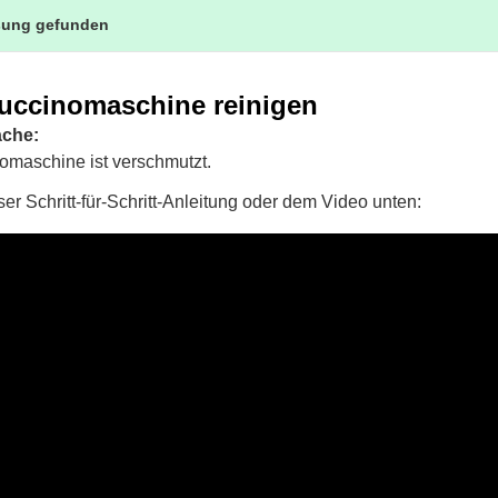
sung gefunden
uccinomaschine reinigen
ache:
maschine ist verschmutzt.
er Schritt-für-Schritt-Anleitung oder dem Video unten: