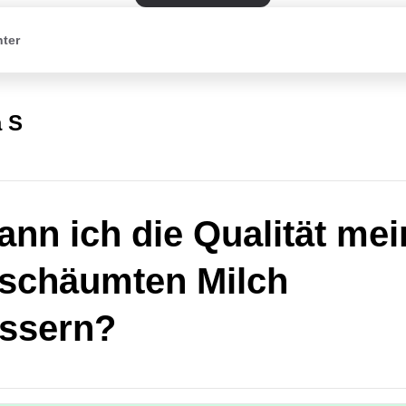
nter
a S
ann ich die Qualität mei
schäumten Milch
ssern?