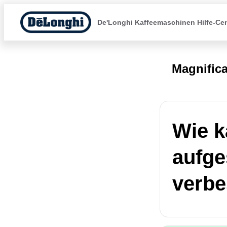
De'Longhi Kaffeemaschinen Hilfe-Ce
Magnific
Wie k
aufge
verbe