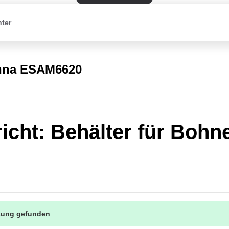
nter
nna ESAM6620
icht: Behälter für Bohn
sung gefunden