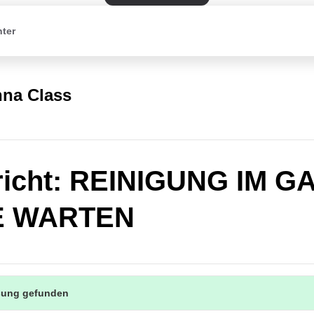
nter
na Class
richt: REINIGUNG IM G
E WARTEN
sung gefunden