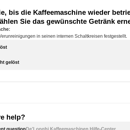
e, bis die Kaffeemaschine wieder betri
wählen Sie das gewünschte Getränk erne
ache:
erunreinigungen in seinen internen Schaltkreisen festgestellt.
öst
ht gelöst
e help?
ent question
De'Longhi Kaffeemaschinen Hilfe-Center