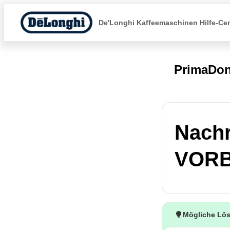
De'Longhi Kaffeemaschinen Hilfe-Ce
PrimaDon
Nach
VORB
Mögliche Lö