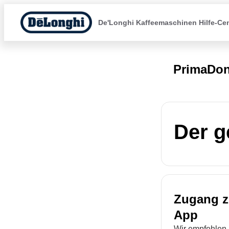
De'Longhi Kaffeemaschinen Hilfe-Ce
PrimaDon
Der g
Zugang z
App
Wir empfehlen 