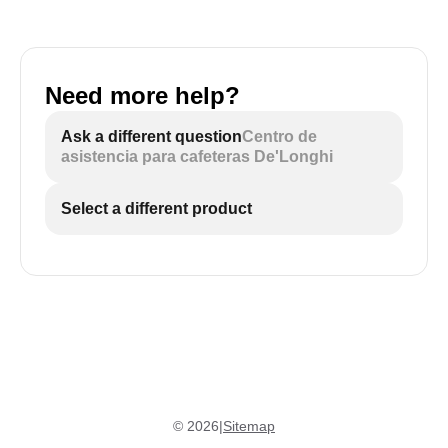
Need more help?
Ask a different question
Centro de
asistencia para cafeteras De'Longhi
Select a different product
©
2026
|
Sitemap