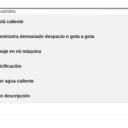
cuentes
stá caliente
suministra demasiado despacio o gota a gota
saje en mi máquina
cificación
er agua caliente
in descripción