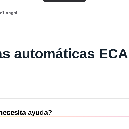
De'Longhi
as automáticas EC
necesita ayuda?