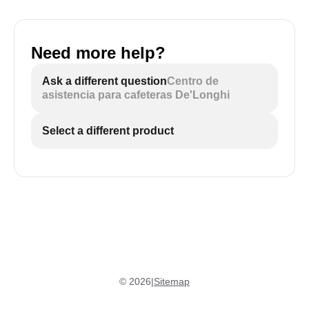
Need more help?
Ask a different question
Centro de
asistencia para cafeteras De'Longhi
Select a different product
©
2026
|
Sitemap