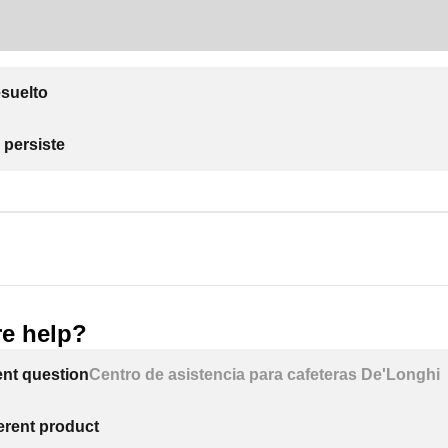
suelto
 persiste
e help?
ent question
Centro de asistencia para cafeteras De'Longhi
ferent product