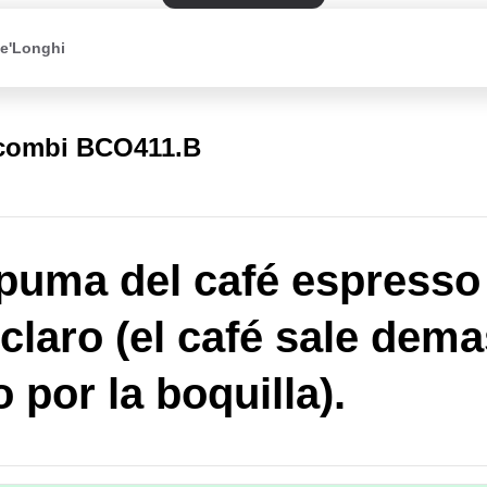
De'Longhi
 combi BCO411.B
puma del café espresso
 claro (el café sale dem
 por la boquilla).