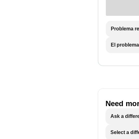
Problema re
El problema
Need mor
Ask a differ
Select a dif