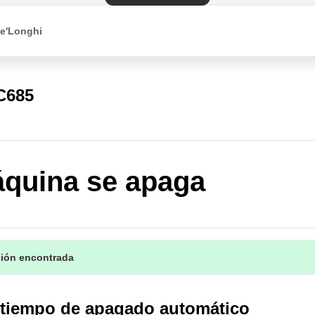
De'Longhi
C685
quina se apaga
ción encontrada
l tiempo de apagado automático