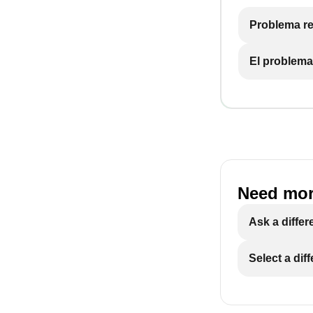
Problema re
El problema
Need mor
Ask a differ
Select a dif