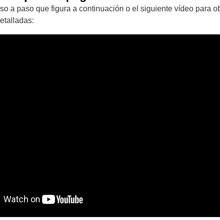
so a paso que figura a continuación o el siguiente vídeo para o
etalladas: