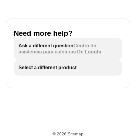
Need more help?
Ask a different question
Centro de
asistencia para cafeteras De'Longhi
Select a different product
©
2026
|
Sitemap