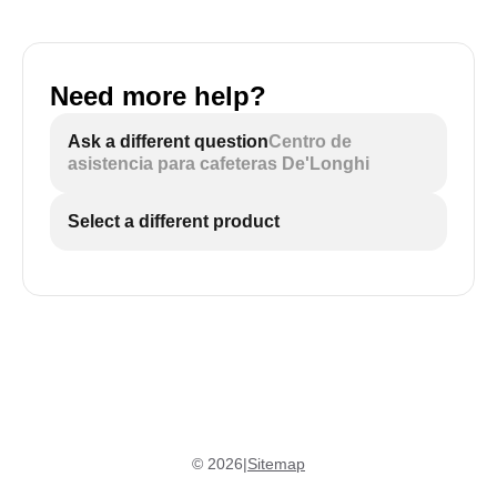
Need more help?
Ask a different question
Centro de
asistencia para cafeteras De'Longhi
Select a different product
©
2026
|
Sitemap