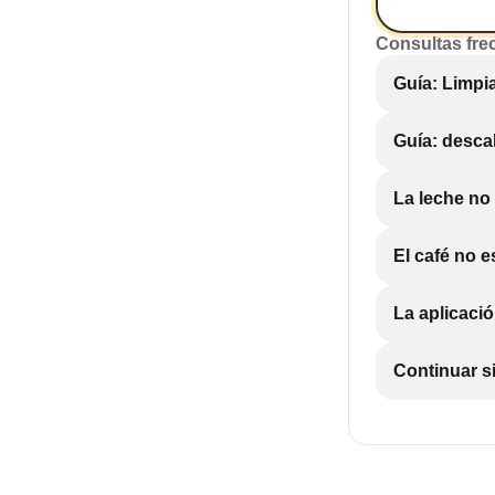
Consultas fre
Guía: Limpia
Guía: descal
La leche no 
El café no e
La aplicaci
Continuar s