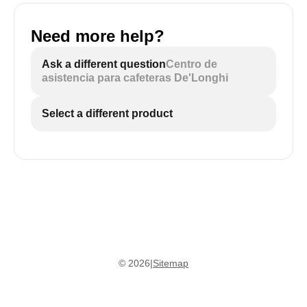
Need more help?
Ask a different question
Centro de
asistencia para cafeteras De'Longhi
Select a different product
©
2026
|
Sitemap