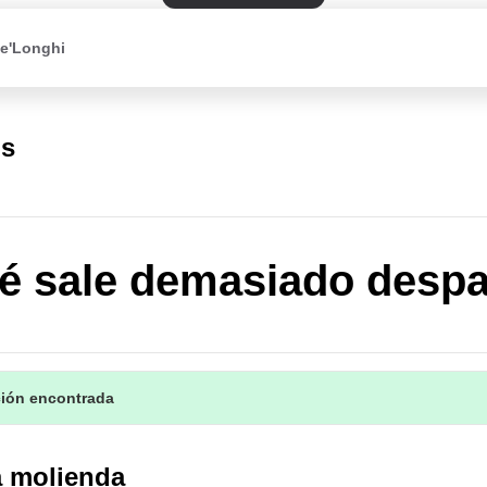
De'Longhi
us
fé sale demasiado desp
ción encontrada
a molienda