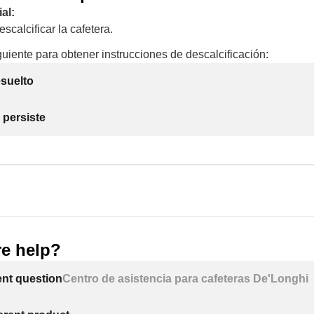
al:
scalcificar la cafetera.
guiente para obtener instrucciones de descalcificación:
suelto
 persiste
e help?
ent question
Centro de asistencia para cafeteras De'Longhi