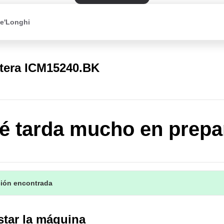
De'Longhi
fetera ICM15240.BK
fé tarda mucho en prepa
ción encontrada
star la máquina