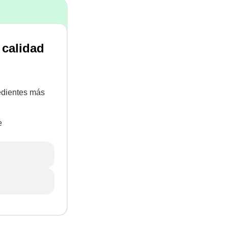
 calidad
redientes más
e