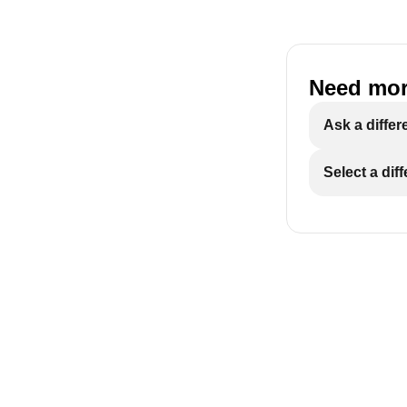
Need mor
Ask a differ
Select a dif