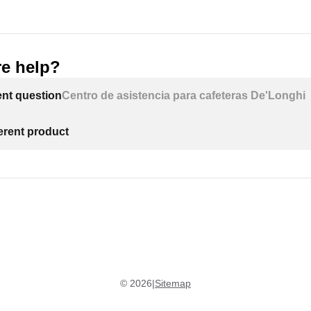
e help?
ent question
Centro de asistencia para cafeteras De'Longhi
ferent product
©
2026
|
Sitemap