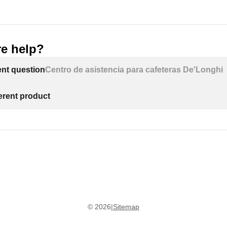
e help?
ent question
Centro de asistencia para cafeteras De'Longhi
ferent product
©
2026
|
Sitemap