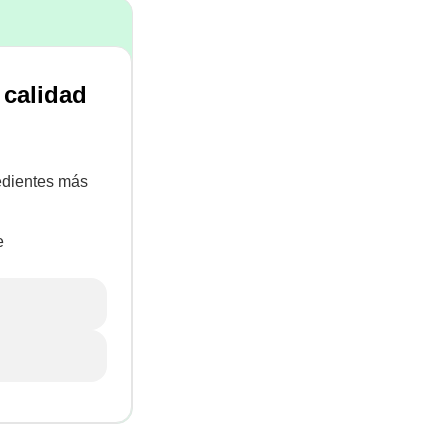
 calidad
redientes más
e