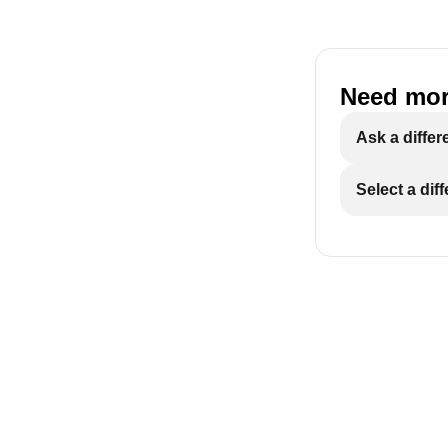
Need mor
Ask a differ
Select a dif