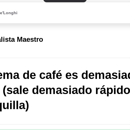
De'Longhi
lista Maestro
ema de café es demasia
a (sale demasiado rápido
uilla)