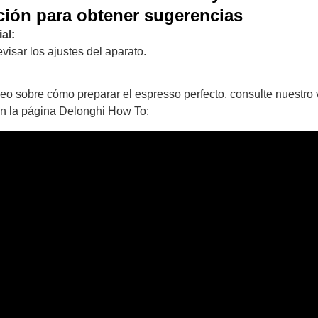
ción para obtener sugerencias
al:
visar los ajustes del aparato.
deo sobre cómo preparar el espresso perfecto, consulte nuestro
en la página Delonghi How To: