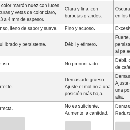
 color marrón nuez con luces
Clara y fina, con
Oscura 
uras y vetas de color claro,
burbujas grandes.
en los 
 3 a 4 mm de espesor.
nso, lleno de sabor y suave.
Fino y acuoso.
Excesi
Fuerte,
ilibrado y persistente.
Débil y efímero.
persis
al pala
Débil, 
enso.
No pronunciado.
de caf
Demasi
Demasiado grueso.
Ajuste 
rrecto.
Ajuste el molino a una
una po
posición más baja.
alta.
No es suficiente.
Demas
rrecta.
Aumente la cantidad.
Reduzc