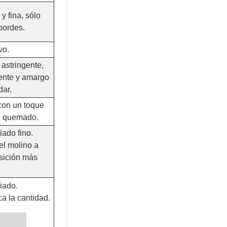
y fina, sólo
bordes.
vo.
 astringente,
tente y amargo
dar.
con un toque
é quemado.
ado fino.
el molino a
sición más
iado.
a la cantidad.