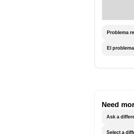
Problema re
El problema
Need mor
Ask a differ
Select a dif