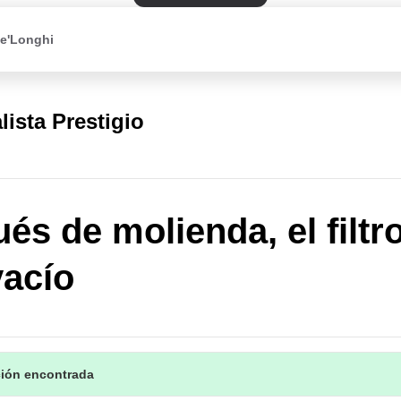
De'Longhi
lista Prestigio
és de molienda, el filtr
vacío
ción encontrada