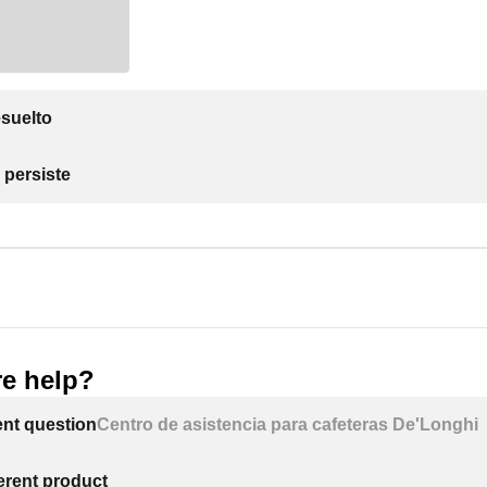
suelto
 persiste
e help?
ent question
Centro de asistencia para cafeteras De'Longhi
ferent product