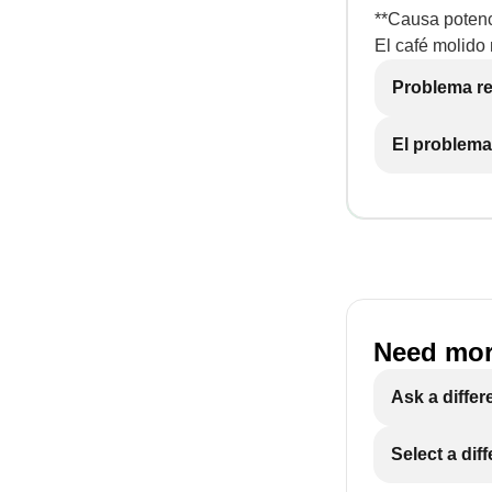
**Causa potenc
El café molido
Problema re
El problema
Need mor
Ask a differ
Select a dif