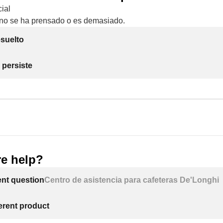
ial
 no se ha prensado o es demasiado.
suelto
 persiste
e help?
ent question
Centro de asistencia para cafeteras De'Longhi
ferent product