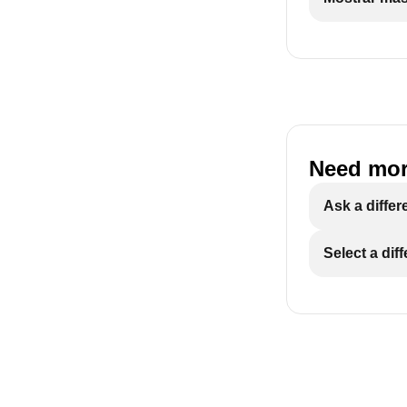
Need mor
Ask a differ
Select a dif