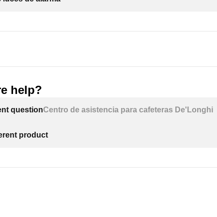
e help?
ent question
Centro de asistencia para cafeteras De'Longhi
ferent product