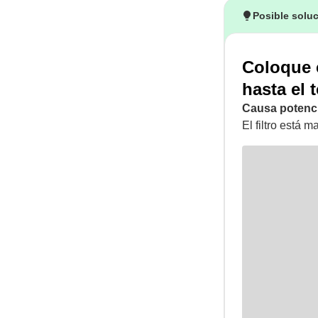
Posible solu
Coloque c
hasta el 
Causa potenci
El filtro está m