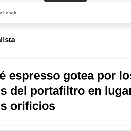
De'Longhi
lista
fé espresso gotea por lo
s del portafiltro en luga
s orificios