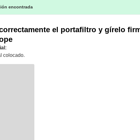
ción encontrada
orrectamente el portafiltro y gírelo fi
tope
al:
al colocado.