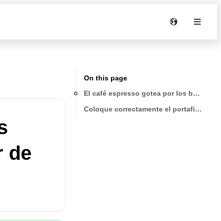
On this page
El café espresso gotea por los bordes del
Coloque correctamente el portafiltro y g
s
r de