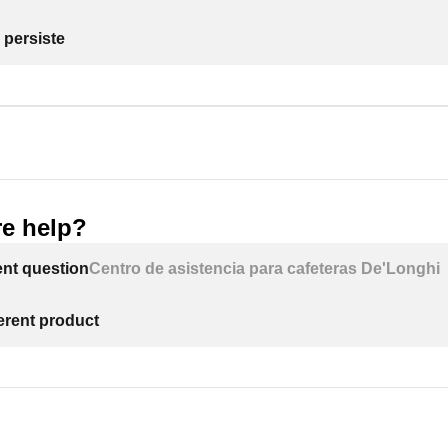
 persiste
e help?
ent question
Centro de asistencia para cafeteras De'Longhi
ferent product