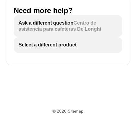
Need more help?
Ask a different question
Centro de
asistencia para cafeteras De'Longhi
Select a different product
©
2026
|
Sitemap