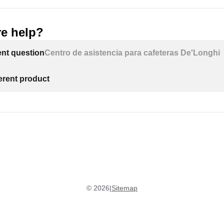
e help?
ECAM29X.8Y EX:2:
ent question
Centro de asistencia para cafeteras De'Longhi
ferent product
©
2026
|
Sitemap