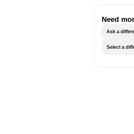
Need mor
ECAM29X.6Y-
Ask a differ
Select a dif