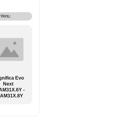
NTROL:
nifica Evo
Next
M31X.6Y -
AM31X.8Y