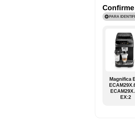
Confirme
PARA IDENTIF
ECAM29X.6Y-
Magnifica 
ECAM29X.6
ECAM29X.
EX:2