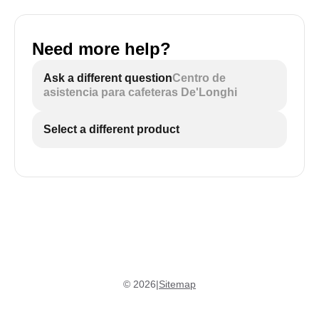
Need more help?
Ask a different question
Centro de
asistencia para cafeteras De'Longhi
Select a different product
©
2026
|
Sitemap