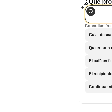
¿Qué pro
Consultas fre
Guía: descal
Quiero una e
El café es 
El recipient
Continuar s