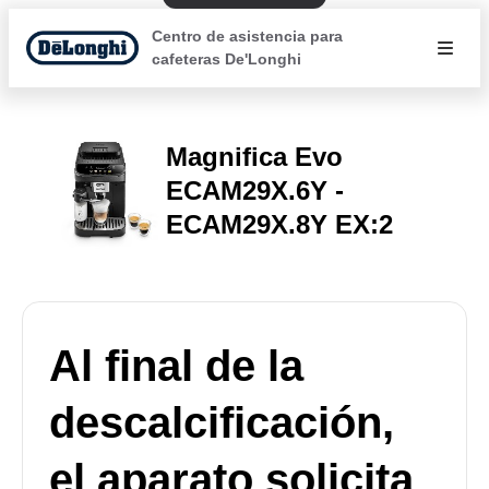
Centro de asistencia para
cafeteras De'Longhi
Magnifica Evo
ECAM29X.6Y -
ECAM29X.8Y EX:2
Al final de la
descalcificación,
el aparato solicita