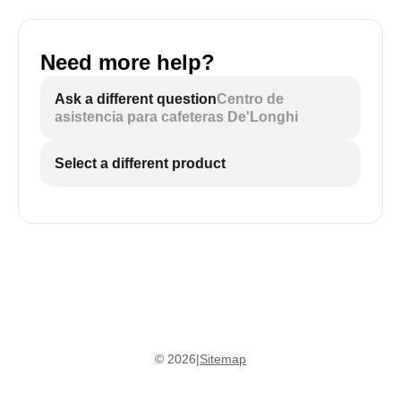
Need more help?
ECAM29X.5Y - iconos en blanco y negro:
Ask a different question
Centro de
asistencia para cafeteras De'Longhi
Select a different product
©
2026
|
Sitemap