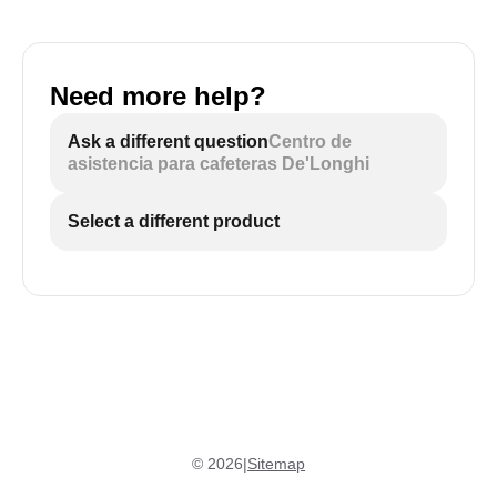
Need more help?
Ask a different question
Centro de
asistencia para cafeteras De'Longhi
Select a different product
©
2026
|
Sitemap