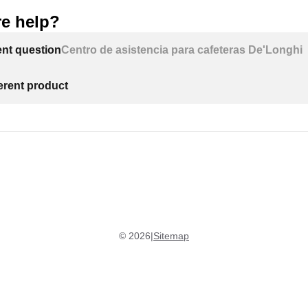
e help?
ent question
Centro de asistencia para cafeteras De'Longhi
ferent product
©
2026
|
Sitemap