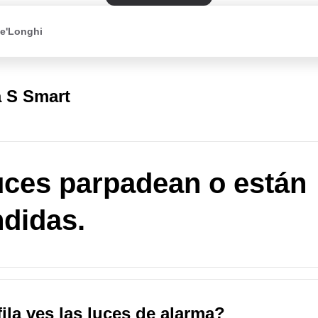
De'Longhi
a S Smart
uces parpadean o están
didas.
ila ves las luces de alarma?