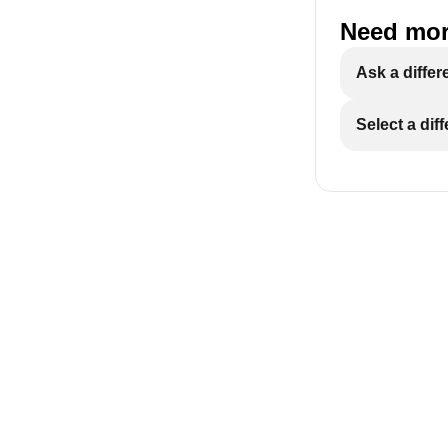
Need mor
Ask a differ
Select a dif