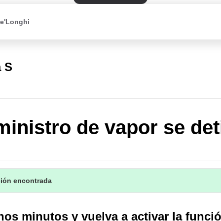
De'Longhi
a S
ministro de vapor se det
ción encontrada
os minutos y vuelva a activar la funci