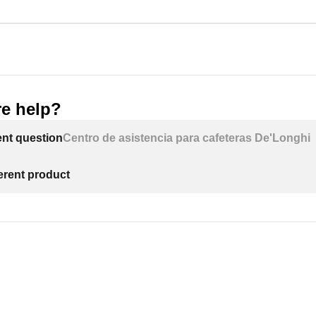
e help?
ent question
Centro de asistencia para cafeteras De'Longhi
ferent product