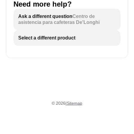
Need more help?
Ask a different question
Centro de
asistencia para cafeteras De'Longhi
Select a different product
©
2026
|
Sitemap