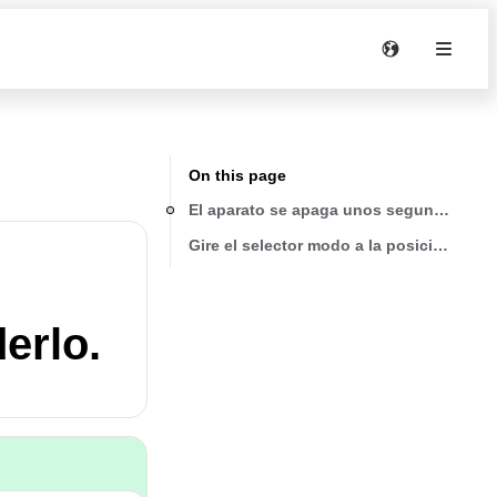
On this page
El aparato se apaga unos segundos des
Gire el selector modo a la posición l (St
erlo.