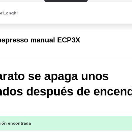
De'Longhi
 espresso manual ECP3X
arato se apaga unos
dos después de encend
ción encontrada