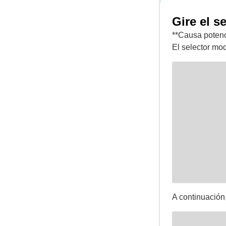
Gire el s
**Causa potenc
El selector mod
A continuación,