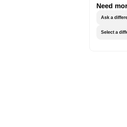
Need mor
Ask a differ
Select a dif