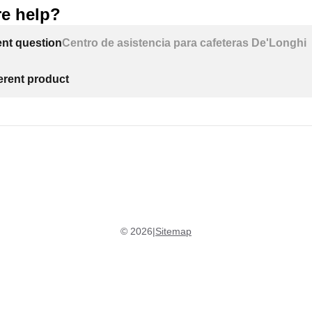
e help?
ent question
Centro de asistencia para cafeteras De'Longhi
ferent product
©
2026
|
Sitemap