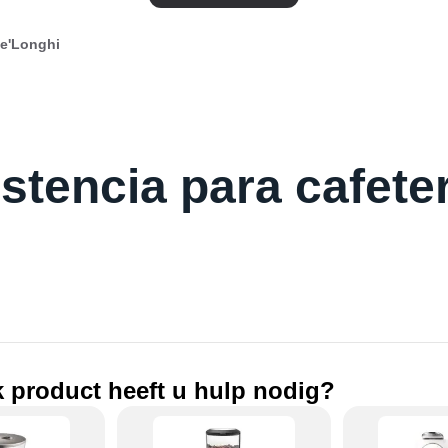
De'Longhi
istencia para cafete
 product heeft u hulp nodig?