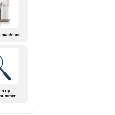
 machines
en op
tnummer