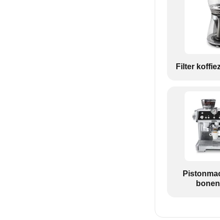
Filter koffi
Pistonma
bonen