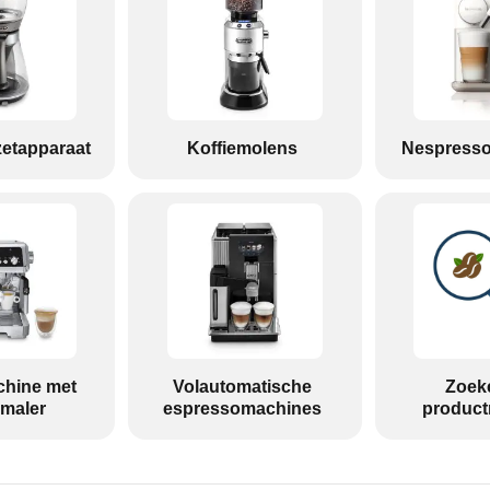
ezetapparaat
Koffiemolens
Nespresso
chine met
Volautomatische
Zoek
maler
espressomachines
produc