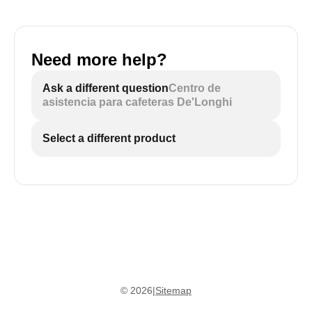
Need more help?
Ask a different question
Centro de
asistencia para cafeteras De'Longhi
Select a different product
©
2026
|
Sitemap