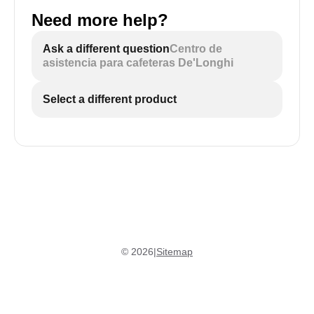
Need more help?
Ask a different question
Centro de
asistencia para cafeteras De'Longhi
Select a different product
©
2026
|
Sitemap