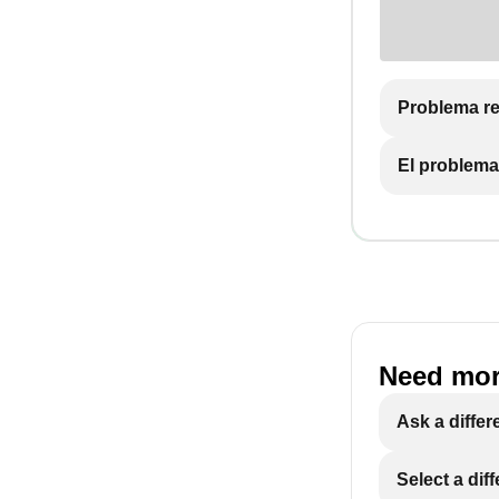
Problema re
El problema
Need mor
Ask a differ
Select a dif