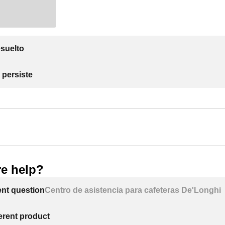
suelto
 persiste
e help?
ent question
Centro de asistencia para cafeteras De'Longhi
ferent product