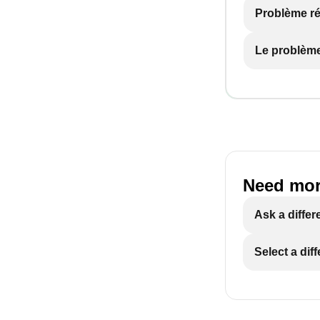
Problème r
Le problème
Need mor
Ask a differ
Select a dif