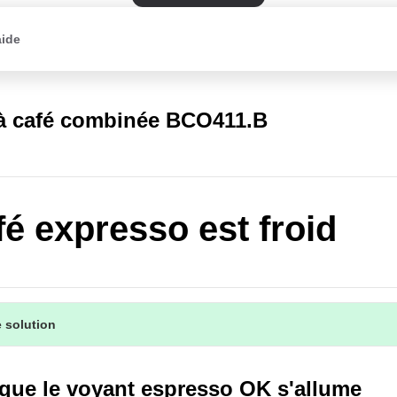
aide
à café combinée BCO411.B
fé expresso est froid
 solution
 que le voyant espresso OK s'allume