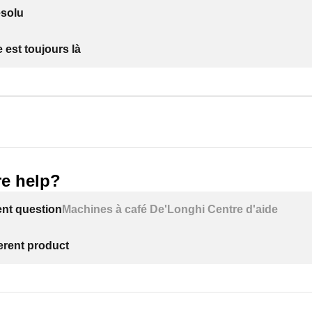
ésolu
 est toujours là
e help?
ent question
Machines à café De'Longhi Centre d'aide
ferent product